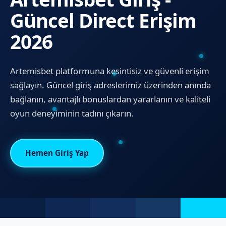
Güncel Direct Erişim
2026
Artemisbet platformuna kesintisiz ve güvenli erişim
sağlayın. Güncel giriş adreslerimiz üzerinden anında
bağlanın, avantajlı bonuslardan yararlanın ve kaliteli
oyun deneyiminin tadını çıkarın.
Hemen Giriş Yap