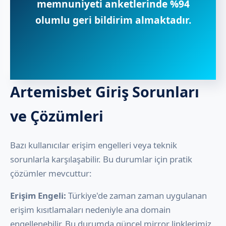
memnuniyeti anketlerinde %94
olumlu geri bildirim almaktadır.
Artemisbet Giriş Sorunları
ve Çözümleri
Bazı kullanıcılar erişim engelleri veya teknik
sorunlarla karşılaşabilir. Bu durumlar için pratik
çözümler mevcuttur:
Erişim Engeli:
Türkiye'de zaman zaman uygulanan
erişim kısıtlamaları nedeniyle ana domain
engellenebilir. Bu durumda güncel mirror linklerimiz