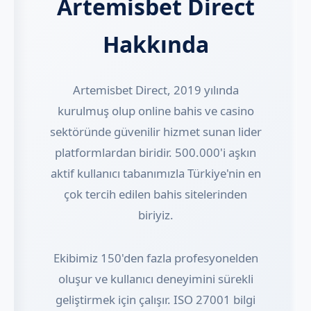
Artemisbet Direct
Hakkında
Artemisbet Direct, 2019 yılında
kurulmuş olup online bahis ve casino
sektöründe güvenilir hizmet sunan lider
platformlardan biridir. 500.000'i aşkın
aktif kullanıcı tabanımızla Türkiye'nin en
çok tercih edilen bahis sitelerinden
biriyiz.
Ekibimiz 150'den fazla profesyonelden
oluşur ve kullanıcı deneyimini sürekli
geliştirmek için çalışır. ISO 27001 bilgi