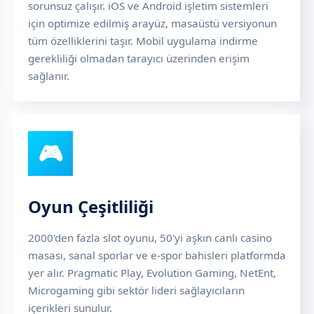
sorunsuz çalışır. iOS ve Android işletim sistemleri
için optimize edilmiş arayüz, masaüstü versiyonun
tüm özelliklerini taşır. Mobil uygulama indirme
gerekliliği olmadan tarayıcı üzerinden erişim
sağlanır.
🎮
Oyun Çeşitliliği
2000'den fazla slot oyunu, 50'yi aşkın canlı casino
masası, sanal sporlar ve e-spor bahisleri platformda
yer alır. Pragmatic Play, Evolution Gaming, NetEnt,
Microgaming gibi sektör lideri sağlayıcıların
içerikleri sunulur.