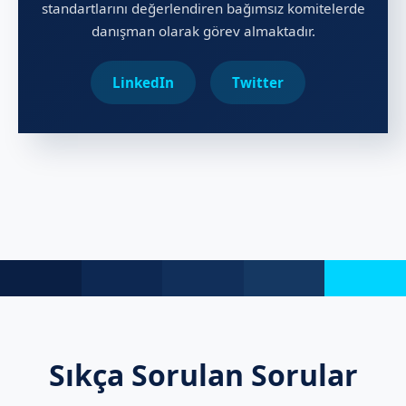
standartlarını değerlendiren bağımsız komitelerde
danışman olarak görev almaktadır.
LinkedIn
Twitter
Sıkça Sorulan Sorular