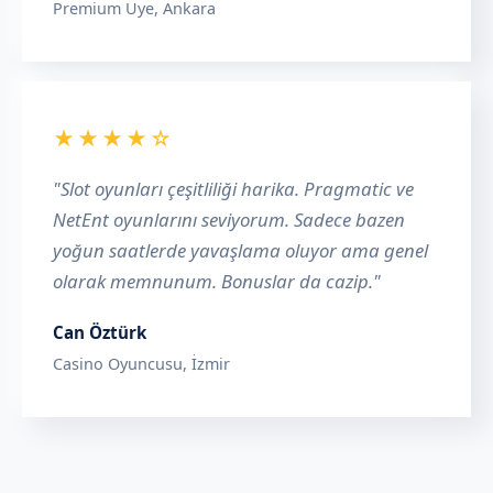
Premium Üye, Ankara
★★★★☆
"Slot oyunları çeşitliliği harika. Pragmatic ve
NetEnt oyunlarını seviyorum. Sadece bazen
yoğun saatlerde yavaşlama oluyor ama genel
olarak memnunum. Bonuslar da cazip."
Can Öztürk
Casino Oyuncusu, İzmir