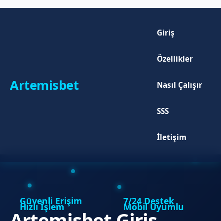
Giriş
Özellikler
Artemisbet
Nasıl Çalışır
SSS
İletişim
Güvenli Erişim
SSL Şifreleme ile
7/24 Destek
Kesintisiz müşteri
Hızlı İşlem
Anında para yatırma ve
Mobil Uyumlu
Tüm cihazlarda
korunan bağlantılar
hizmetleri
Artemisbet Giriş -
çekim
mükemmel deneyim