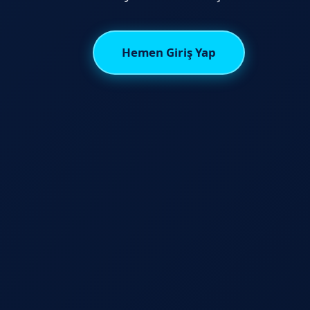
Hemen Giriş Yap