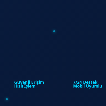
Güvenli Erişim
SSL Şifreleme ile korunan
7/24 Destek
Kesintisiz müşteri hi
Hızlı İşlem
Anında para yatırma ve
Mobil Uyumlu
Tüm cihazlarda m
bağlantılar
çekim
deneyim