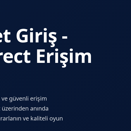
 Giriş -
rect Erişim
 ve güvenli erişim
z üzerinden anında
arlanın ve kaliteli oyun